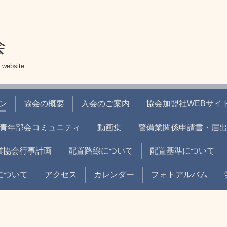
会
 website
ン
協会の概要
入会のご案内
協会加盟社WEBサイト
青年部会コミュニティ
動画集
警備業関係申請書・届
業協会行事計画
配置路線について
配置基準について
について
アクセス
カレンダー
フォトアルバム