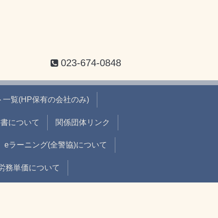
023-674-0848
一覧(HP保有の会社のみ)
出書について
関係団体リンク
eラーニング(全警協)について
労務単価について