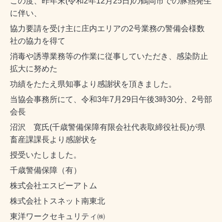
この度、昨年末(令和2年12月25日)の鶴岡市での豚熱発生
に伴い、
協力要請を受け主に庄内エリアの2号業務の警備会様数
社の協力を得て
消毒や誘導業務等の作業に従事していただき、感染防止
拡大に努めた
功績をたたえ県知事より感謝状を頂きました。
当協会事務所にて、令和3年7月29日午後3時30分、2号部
会長
沼沢 寛氏(千歳警備保障有限会社代表取締役社長)が県
畜産課課長より感謝状を
授受いたしました。
千歳警備保障（有）
株式会社エスピーアトム
株式会社トスネット南東北
東洋ワークセキュリティ㈱