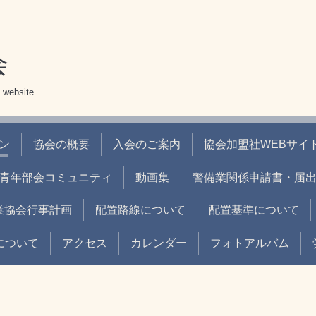
会
 website
ン
協会の概要
入会のご案内
協会加盟社WEBサイト
青年部会コミュニティ
動画集
警備業関係申請書・届
業協会行事計画
配置路線について
配置基準について
について
アクセス
カレンダー
フォトアルバム