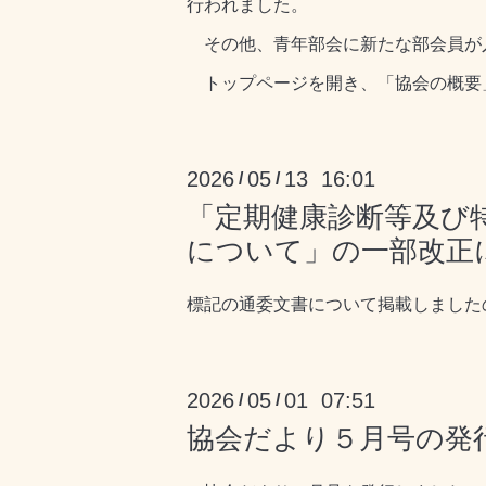
行われました。
その他、青年部会に新たな部会員が
トップページを開き、「協会の概要
2026
05
13 16:01
/
/
「定期健康診断等及び
について」の一部改正
標記の通委文書について掲載しました
2026
05
01 07:51
/
/
協会だより５月号の発