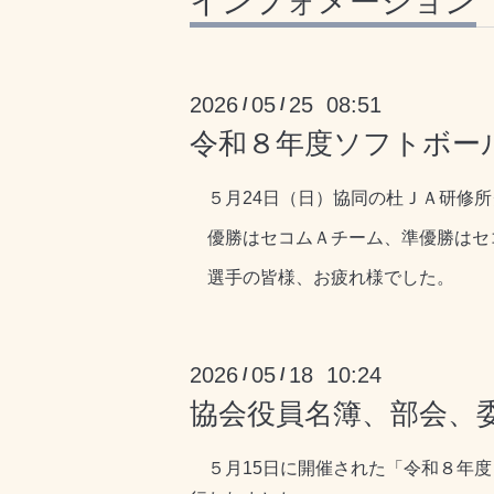
インフォメーション
2026
05
25 08:51
/
/
令和８年度ソフトボー
５月24日（日）協同の杜ＪＡ研修所
優勝はセコムＡチーム、準優勝はセ
選手の皆様、お疲れ様でした。
2026
05
18 10:24
/
/
協会役員名簿、部会、
５月15日に開催された「令和８年度