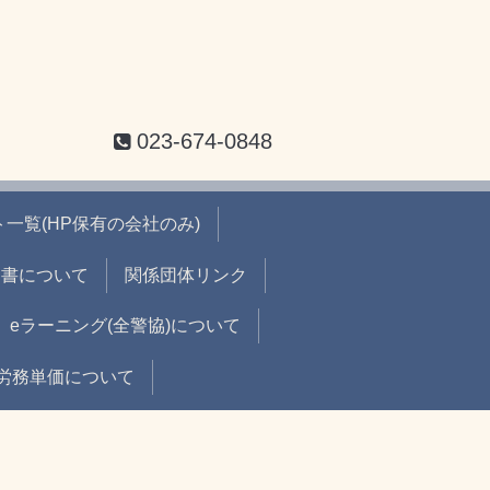
023-674-0848
一覧(HP保有の会社のみ)
出書について
関係団体リンク
eラーニング(全警協)について
労務単価について