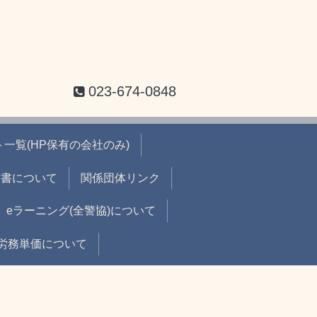
023-674-0848
一覧(HP保有の会社のみ)
出書について
関係団体リンク
eラーニング(全警協)について
労務単価について