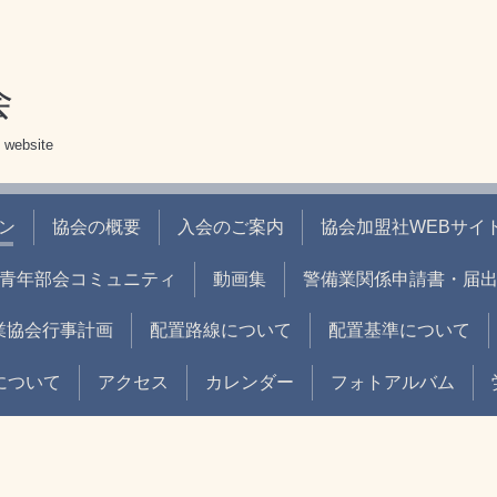
会
 website
ン
協会の概要
入会のご案内
協会加盟社WEBサイト
青年部会コミュニティ
動画集
警備業関係申請書・届
業協会行事計画
配置路線について
配置基準について
について
アクセス
カレンダー
フォトアルバム