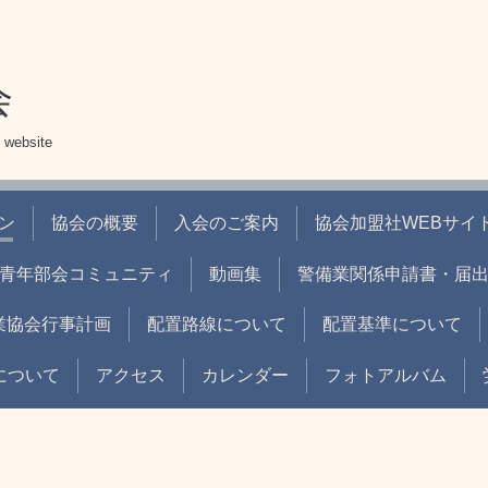
会
 website
ン
協会の概要
入会のご案内
協会加盟社WEBサイト
青年部会コミュニティ
動画集
警備業関係申請書・届
業協会行事計画
配置路線について
配置基準について
について
アクセス
カレンダー
フォトアルバム