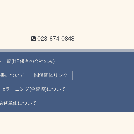
023-674-0848
一覧(HP保有の会社のみ)
出書について
関係団体リンク
eラーニング(全警協)について
労務単価について