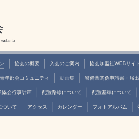
会
 website
ン
協会の概要
入会のご案内
協会加盟社WEBサイト
青年部会コミュニティ
動画集
警備業関係申請書・届
業協会行事計画
配置路線について
配置基準について
について
アクセス
カレンダー
フォトアルバム