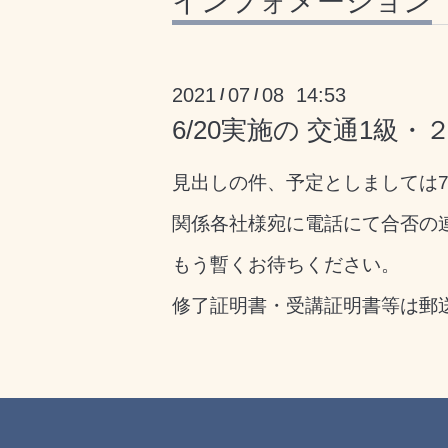
インフォメーション
2021
07
08 14:53
/
/
6/20実施の 交通1級
見出しの件、予定としましては7月
関係各社様宛に電話にて合否の
もう暫くお待ちください。
修了証明書・受講証明書等は郵