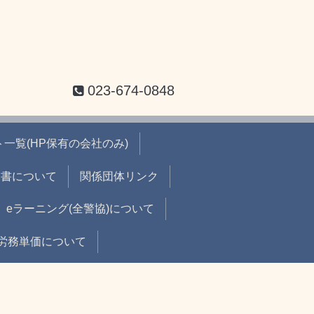
023-674-0848
一覧(HP保有の会社のみ)
出書について
関係団体リンク
eラーニング(全警協)について
労務単価について