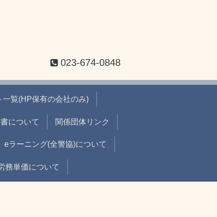
023-674-0848
一覧(HP保有の会社のみ)
出書について
関係団体リンク
eラーニング(全警協)について
労務単価について