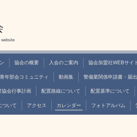
会
 website
ン
協会の概要
入会のご案内
協会加盟社WEBサイト
青年部会コミュニティ
動画集
警備業関係申請書・届
業協会行事計画
配置路線について
配置基準について
について
アクセス
カレンダー
フォトアルバム