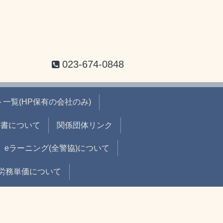
023-674-0848
一覧(HP保有の会社のみ)
出書について
関係団体リンク
eラーニング(全警協)について
労務単価について