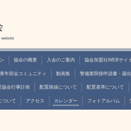
会
 website
ン
協会の概要
入会のご案内
協会加盟社WEBサイト
青年部会コミュニティ
動画集
警備業関係申請書・届
業協会行事計画
配置路線について
配置基準について
について
アクセス
カレンダー
フォトアルバム